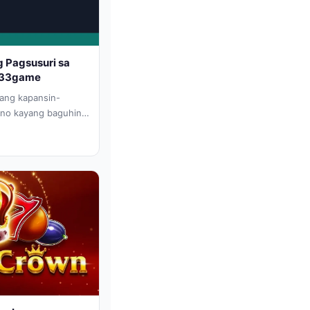
g Pagsusuri sa
 p333game
ang kapansin-
ano kayang baguhin
ar na...