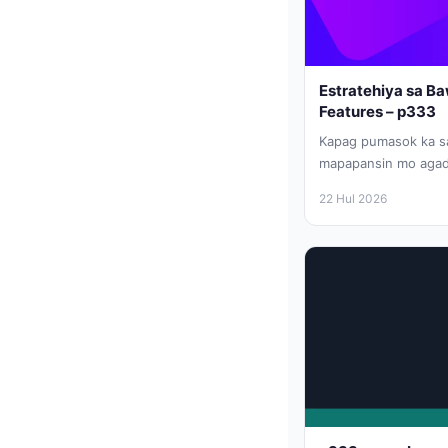
Estratehiya sa Ba
Features – p333
Kapag pumasok ka sa 
mapapansin mo agad
sadyang dinisenyo pa
22 Hul 2026