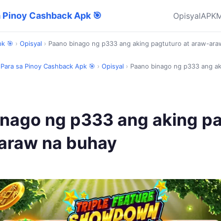
a Pinoy Cashback Apk 🎯
Opisyal
APK
M
pk 🎯
›
Opisyal
›
Paano binago ng p333 ang aking pagtuturo at araw-ara
 Para sa Pinoy Cashback Apk 🎯
›
Opisyal
›
Paano binago ng p333 ang ak
nago ng p333 ang aking p
-araw na buhay