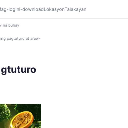
ag-login
I-download
Lokasyon
Talakayan
w na buhay
ing pagtuturo at araw-
agtuturo