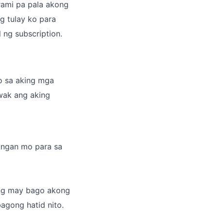
rami pa pala akong
 tulay ko para
ng subscription.
o sa aking mga
awak ang aking
angan mo para sa
ong may bago akong
agong hatid nito.