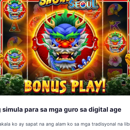
simula para sa mga guro sa digital age
 akala ko ay sapat na ang alam ko sa mga tradisyonal na li