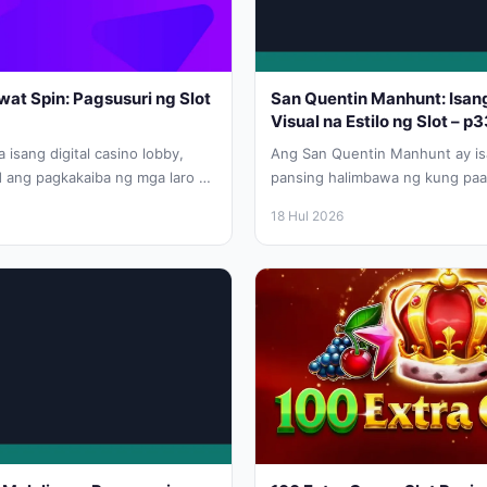
wat Spin: Pagsusuri ng Slot
San Quentin Manhunt: Isan
Visual na Estilo ng Slot –
isang digital casino lobby,
Ang San Quentin Manhunt ay is
 ang pagkakaiba ng mga laro na
pansing halimbawa ng kung pa
ra...
ng isang studio ang isang pamily
18 Hul 2026