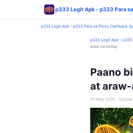
p333 Legit Apk - p333 Para s
p333 Legit Apk - p333 Para sa Pinoy Cashback A
p333 Legit Apk - p333
araw na buhay
Paano bi
at araw
09 May 2026
· Opisyal