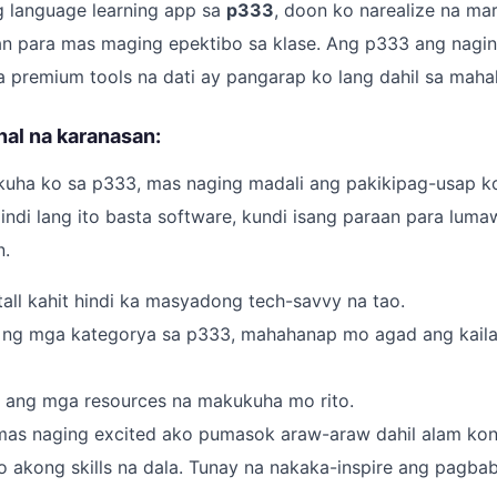
g language learning app sa
p333
, doon ko narealize na ma
 para mas maging epektibo sa klase. Ang p333 ang naging
remium tools na dati ay pangarap ko lang dahil sa mahal 
nal na karanasan:
akuha ko sa p333, mas naging madali ang pakikipag-usap k
Hindi lang ito basta software, kundi isang paraan para lum
n.
tall kahit hindi ka masyadong tech-savvy na tao.
ng mga kategorya sa p333, mahahanap mo agad ang kail
d ang mga resources na makukuha mo rito.
mas naging excited ako pumasok araw-araw dahil alam k
o akong skills na dala. Tunay na nakaka-inspire ang pagbab