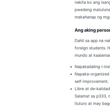
nakita ko ang isan
pwedeng matutunan
makahanap ng mga p
Ang aking perso
Dahil sa app na n
foreign students. 
mundo at kaalama
Napakadaling i-ins
Napaka-organized 
self-improvement.
Libre at de-kalida
Salamat sa p333, 
ituturo at may bag