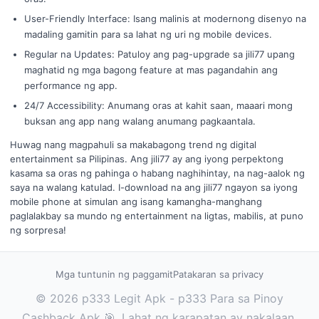
User-Friendly Interface: Isang malinis at modernong disenyo na
madaling gamitin para sa lahat ng uri ng mobile devices.
Regular na Updates: Patuloy ang pag-upgrade sa jili77 upang
maghatid ng mga bagong feature at mas pagandahin ang
performance ng app.
24/7 Accessibility: Anumang oras at kahit saan, maaari mong
buksan ang app nang walang anumang pagkaantala.
Huwag nang magpahuli sa makabagong trend ng digital
entertainment sa Pilipinas. Ang jili77 ay ang iyong perpektong
kasama sa oras ng pahinga o habang naghihintay, na nag-aalok ng
saya na walang katulad. I-download na ang jili77 ngayon sa iyong
mobile phone at simulan ang isang kamangha-manghang
paglalakbay sa mundo ng entertainment na ligtas, mabilis, at puno
ng sorpresa!
Mga tuntunin ng paggamit
Patakaran sa privacy
© 2026 p333 Legit Apk - p333 Para sa Pinoy
Cashback Apk 🎯. Lahat ng karapatan ay nakalaan.