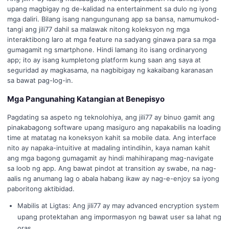
upang magbigay ng de-kalidad na entertainment sa dulo ng iyong
mga daliri. Bilang isang nangungunang app sa bansa, namumukod-
tangi ang jili77 dahil sa malawak nitong koleksyon ng mga
interaktibong laro at mga feature na sadyang ginawa para sa mga
gumagamit ng smartphone. Hindi lamang ito isang ordinaryong
app; ito ay isang kumpletong platform kung saan ang saya at
seguridad ay magkasama, na nagbibigay ng kakaibang karanasan
sa bawat pag-log-in.
Mga Pangunahing Katangian at Benepisyo
Pagdating sa aspeto ng teknolohiya, ang jili77 ay binuo gamit ang
pinakabagong software upang masiguro ang napakabilis na loading
time at matatag na koneksyon kahit sa mobile data. Ang interface
nito ay napaka-intuitive at madaling intindihin, kaya naman kahit
ang mga bagong gumagamit ay hindi mahihirapang mag-navigate
sa loob ng app. Ang bawat pindot at transition ay swabe, na nag-
aalis ng anumang lag o abala habang ikaw ay nag-e-enjoy sa iyong
paboritong aktibidad.
Mabilis at Ligtas: Ang jili77 ay may advanced encryption system
upang protektahan ang impormasyon ng bawat user sa lahat ng
oras.