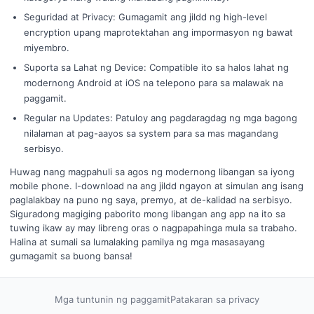
Seguridad at Privacy: Gumagamit ang jildd ng high-level
encryption upang maprotektahan ang impormasyon ng bawat
miyembro.
Suporta sa Lahat ng Device: Compatible ito sa halos lahat ng
modernong Android at iOS na telepono para sa malawak na
paggamit.
Regular na Updates: Patuloy ang pagdaragdag ng mga bagong
nilalaman at pag-aayos sa system para sa mas magandang
serbisyo.
Huwag nang magpahuli sa agos ng modernong libangan sa iyong
mobile phone. I-download na ang jildd ngayon at simulan ang isang
paglalakbay na puno ng saya, premyo, at de-kalidad na serbisyo.
Siguradong magiging paborito mong libangan ang app na ito sa
tuwing ikaw ay may libreng oras o nagpapahinga mula sa trabaho.
Halina at sumali sa lumalaking pamilya ng mga masasayang
gumagamit sa buong bansa!
Mga tuntunin ng paggamit
Patakaran sa privacy