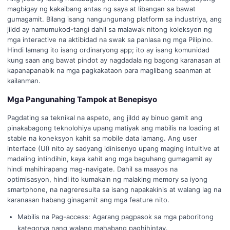
magbigay ng kakaibang antas ng saya at libangan sa bawat
gumagamit. Bilang isang nangungunang platform sa industriya, ang
jildd ay namumukod-tangi dahil sa malawak nitong koleksyon ng
mga interactive na aktibidad na swak sa panlasa ng mga Pilipino.
Hindi lamang ito isang ordinaryong app; ito ay isang komunidad
kung saan ang bawat pindot ay nagdadala ng bagong karanasan at
kapanapanabik na mga pagkakataon para maglibang saanman at
kailanman.
Mga Pangunahing Tampok at Benepisyo
Pagdating sa teknikal na aspeto, ang jildd ay binuo gamit ang
pinakabagong teknolohiya upang matiyak ang mabilis na loading at
stable na koneksyon kahit sa mobile data lamang. Ang user
interface (UI) nito ay sadyang idinisenyo upang maging intuitive at
madaling intindihin, kaya kahit ang mga baguhang gumagamit ay
hindi mahihirapang mag-navigate. Dahil sa maayos na
optimisasyon, hindi ito kumakain ng malaking memory sa iyong
smartphone, na nagreresulta sa isang napakakinis at walang lag na
karanasan habang ginagamit ang mga feature nito.
Mabilis na Pag-access: Agarang pagpasok sa mga paboritong
kategorya nang walang mahabang paghihintay.