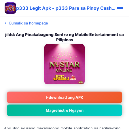
p333 Legit Apk - p333 Para sa Pinoy Cashback Apk 🎯
← Bumalik sa homepage
jildd: Ang Pinakabagong Sentro ng Mobile Entertainment sa
Pilipinas
I-download ang APK
Magrehistro Ngayon
Ang jildd ay isang makabagong mobile application na naglalayong